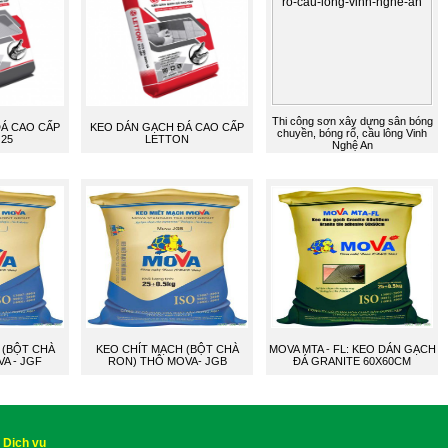
Thi công sơn xây dựng sân bóng
Á CAO CẤP
KEO DÁN GẠCH ĐÁ CAO CẤP
chuyền, bóng rổ, cầu lông Vinh
25
LETTON
Nghệ An
 (BỘT CHÀ
KEO CHÍT MẠCH (BỘT CHÀ
MOVA MTA - FL: KEO DÁN GẠCH
VA - JGF
RON) THÔ MOVA- JGB
ĐÁ GRANITE 60X60CM
Dịch vụ