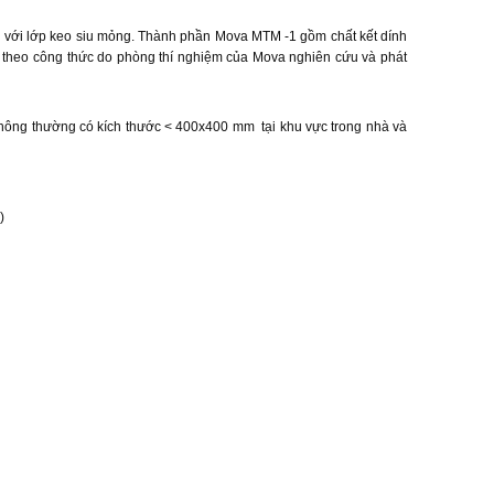
ến với lớp keo siu mỏng. Thành phần Mova MTM -1 gồm chất kết dính
t theo công thức do phòng thí nghiệm của Mova nghiên cứu và phát
hông thường có kích thước < 400x400 mm tại khu vực trong nhà và
)