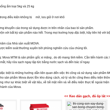
ống ẩm loại 5kg và 25 kg
trong điều kiện không bị mở, lưu giữ ở nơi khô
huyến cáo trong sử dụng được in trên nhãn của bao bì sản phẩm.
i bất kỳ sản phẩm nào hết. Trong mọi trường hợp đặc biệt, hãy liên hệ với bộ p
 của Nhà sản xuất MOVA.
iểm soát thường xuyên bởi phòng nghiên cứu của chúng tôi.
: Mova MTM là sản phẩm gốc xi măng , do đó mang tính kiềm. Cần tiến hành các biệ
o mắt, hãy rửa sạch ngay lập tức bằng nước sạch và đến bác sĩ ngay
ặc biệt là những hướng dẫn liên quan đến việc thi công và sử dụng sản phẩm MOV
o sản phẩm Mova được tồn kho đúng cách, xử lý và thi công theo điều kiện thôn
ũng như sự khác biệt về vật liệu, về bề mặt nền và về điều kiện thực tế ngoài h
o hành của Mova.
<< Keo dán gạch, đá ốp lát >