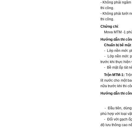
- Không phải ngâm 
thi công.
- Không phải tưới n
thi công.
Chứng chỉ
:
Mova MTM -1 phù h
Hướng dẫn thi côn
Chuẩn bị bê mặt 
- Lớp nền mới: phả
- Lớp nền mới: phả
trước khi thực hiện 
- Bề mặt ốp lát nếu
Trộn MTM-1:
Trộn
lít nước cho một b
nữa trước khi thi cô
Hướng dẫn thi côn
- Đầu tiên, dùng c
phù hợp với loại vậ
- Đối với gạch ốp 
độ lưu thông cao n