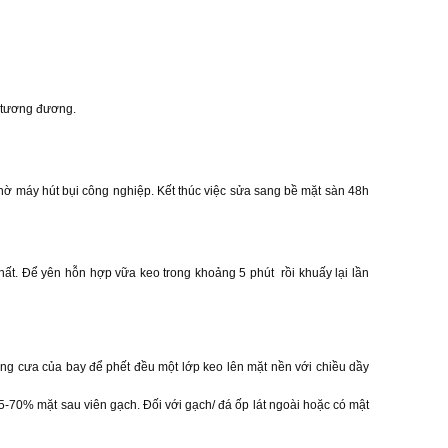
 tương đương.
ờ máy hút bụi công nghiệp. Kết thúc việc sửa sang bề mặt sàn 48h
ất. Để yên hỗn hợp vữa keo trong khoảng 5 phút rồi khuấy lại lần
g cưa của bay để phết đều một lớp keo lên mặt nền với chiều dầy
-70% mặt sau viên gạch. Đối với gạch/ đá ốp lát ngoài hoặc có mật