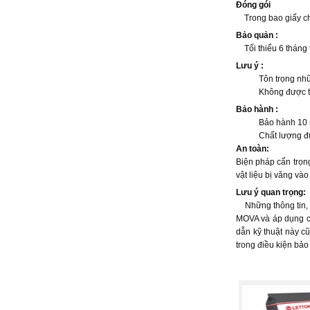
Đóng gói
Trong bao giấy ch
Bảo quản :
Tối thiểu 6 tháng 
Lưu ý :
Tôn trọng những k
Không được trộn vớ
Bảo hành :
Bảo hành 10 năm
Chất lượng được k
An toàn:
Biện pháp cẩn trọng
vật liệu bị văng và
Lưu ý quan trọng:
Những thông tin, đ
MOVA và áp dụng ch
dẫn kỹ thuật này c
trong điều kiện bả