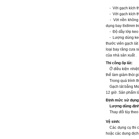
- Với gạch kích t
- Với gạch kích t
- Với nền không đư
dụng bay 8x8mm trở
- Độ dầy lớp keo 
- Lượng dùng keo 
thước viên gạch lát
loại bay răng cưa 
của nhà sản xuất .
Thi công ốp lát:
Ở điều kiện nhiệt đ
thể làm giảm thòi gi
Trong quá trình th
Gạch lát bằng Mova
12 giờ. Sản phẩm là
Định mức sử dụng
Lượng dùng định
Thay đổi tùy theo 
Vệ sinh:
Các dụng cụ thi cô
hoặc các dung dịch