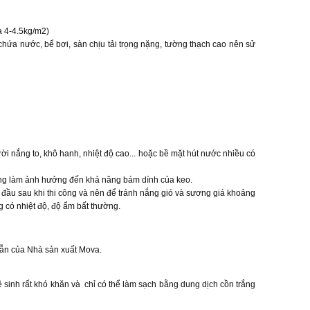
 4-4.5kg/m2)
ứa nước, bể bơi, sàn chịu tải trọng nặng, tường thạch cao nên sử
ời nắng to, khô hanh, nhiệt độ cao... hoặc bề mặt hút nước nhiều có
hông làm ảnh hưởng đến khả năng bám dính của keo.
u sau khi thi công và nên để tránh nắng gió và sương giá khoảng
g có nhiệt độ, độ ẩm bất thường.
dẫn của Nhà sản xuất Mova.
sinh rất khó khăn và chỉ có thể làm sạch bằng dung dịch cồn trắng