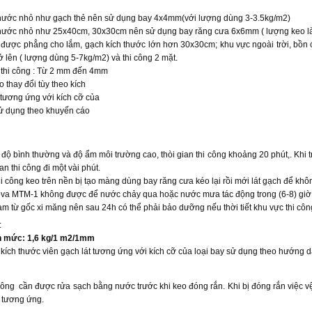
hước nhỏ như gạch thẻ nên sử dụng bay 4x4mm(với lượng dùng 3-3.5kg/m2)
hước nhỏ như 25x40cm, 30x30cm nên sử dụng bay răng cưa 6x6mm ( lượng keo là
ợc phẳng cho lắm, gạch kích thước lớn hơn 30x30cm; khu vực ngoài trời, bồn ch
 lên ( lượng dùng 5-7kg/m2) và thi công 2 mặt.
thi công : Từ 2 mm đến 4mm
thay đổi tùy theo kích
 tương ứng với kích cỡ của
sử dụng theo khuyến cáo
ộ bình thường và độ ẩm môi trường cao, thòi gian thi công khoảng 20 phút,. Khi tr
an thi công đi một vài phút.
i công keo trên nền bị tạo màng dùng bay răng cưa kéo lại rồi mới lát gạch để k
 MTM-1 không được để nước chảy qua hoặc nước mưa tác động trong (6-8) giờ đầ
m từ gốc xi măng nên sau 24h có thể phải bảo dưỡng nếu thời tiết khu vực thi côn
:
 mức: 1,6 kg/1 m2/1mm
kích thước viên gạch lát tương ứng với kích cỡ của loại bay sử dụng theo hướng 
ng cần được rửa sạch bằng nước trước khi keo đóng rắn. Khi bị đóng rắn việc vệ 
 tương ứng.