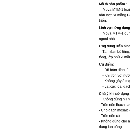
Mô tả sản phẩm
:
Mova MTM-1 loại ke
hỗn hợp xi măng Po
triển.
Lĩnh vực ứng dụng
Mova MTM-1 dùng để
ngoài nhà.
Ứng dụng điển hìn
Tấm đan bê tông, 
tông, lớp phủ xi m
Ưu điểm
:
- Độ bám dính tốt v
- Khi trộn với nước
- Không gây ố mạch
- Lát các loại gạc
Chú ý khi sử dụng
Không dùng MTM-1 
- Trên nền thạch c
- Cho gạch mosaic 
- Trên nền cũ...
- Không dùng cho 
đang tan băng.