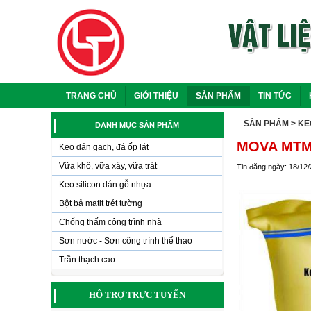
TRANG CHỦ
GIỚI THIỆU
SẢN PHẨM
TIN TỨC
SẢN PHẨM
> KE
DANH MỤC SẢN PHẨM
MOVA MTM 
Keo dán gạch, đá ốp lát
Vữa khô, vữa xây, vữa trát
Tin đăng ngày: 18/12
Keo silicon dán gỗ nhựa
Bột bả matit trét tường
Chống thấm công trình nhà
Sơn nước - Sơn công trình thể thao
Trần thạch cao
HỖ TRỢ TRỰC TUYẾN