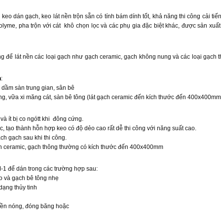
o dán gạch, keo lát nền trộn sẵn có tính bám dính tốt, khả năng thi công cải ti
lyme, pha trộn với cát khô chọn lọc và các phụ gia đặc biệt khác, được sản xuấ
 lát nền các loại gạch như gạch ceramic, gạch không nung và các loại gạch t
h
:
dầm sàn trung gian, sân bê
ăng, vữa xi măng cát, sàn bê tông (lát gạch ceramic đến kích thước đến 400x400mm
à ít bị co ngótt khi đông cứng.
, tạo thành hỗn hợp keo có độ dẻo cao rất dễ thi công với năng suất cao.
 gạch sau khi thi công.
h ceramic, gạch thông thường có kích thước đến 400x400mm
:
để dán trong các trường hợp sau:
ao và gạch bê tông nhẹ
dạng thủy tinh
nền nóng, đóng băng hoặc