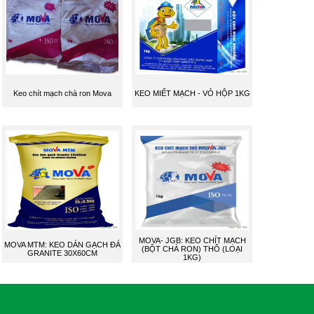
Keo chít mạch chà ron Mova
KEO MIẾT MẠCH - VỎ HỘP 1KG
MOVA- JGB: KEO CHÍT MẠCH
MOVA MTM: KEO DÁN GẠCH ĐÁ
(BỘT CHÀ RON) THÔ (LOẠI
GRANITE 30X60CM
1KG)