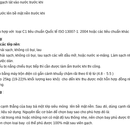
gạch lát vào nước trước khi
ước lên bề mặt nền trước khi
ợp với loại C1 tiêu chuẩn Quốc tế ISO 13007-1: 2004 hoặc các tiêu chuẩn khác
g
:
các lớp nền
:
i sạch, không có bụi, lau
i sạch, không có bụi, lau sạch các vết dầu mỡ, hoặc nước xi-măng. Làm sạch nh
việc dán.
 bị nắng chiếu trực tiếp thì cần được làm ẩm trước khi thi công.
 bằng máy trộn điện có gắn cánh khuấy chậm rãi theo tỉ lệ từ (4.8 - 5.5 )
ao 25kg (19-22)% khối lượng keo khô) cho đến khi thu được một hỗn hợp đồng nh
ng.
g
:
ạnh thẳng của bay bả một lớp siêu mỏng lên bề mặt nền. Sau đó, dùng cạnh răn
t liệu sử dụng. Nguyên tắc cơ bản để chọn bay sao cho phù hợp đó là:
lát trong nhà hoặc những nơi có mật độ lưu thông nhẹ, nên chọn bay phủ được 65
ên chọn loại bay có thể phủ được 100% mặt sau viên gạch.