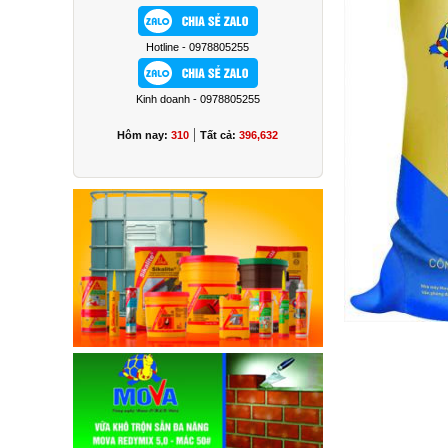
Hotline - 0978805255
Kinh doanh - 0978805255
|
Hôm nay:
310
Tất cả:
396,632