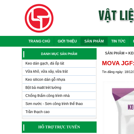
TRANG CHỦ
GIỚI THIỆU
SẢN PHẨM
TIN TỨC
SẢN PHẨM
> KE
DANH MỤC SẢN PHẨM
MOVA JGF:
Keo dán gạch, đá ốp lát
Vữa khô, vữa xây, vữa trát
Tin đăng ngày: 18/12
Keo silicon dán gỗ nhựa
Bột bả matit trét tường
Chống thấm công trình nhà
Sơn nước - Sơn công trình thể thao
Trần thạch cao
HỖ TRỢ TRỰC TUYẾN