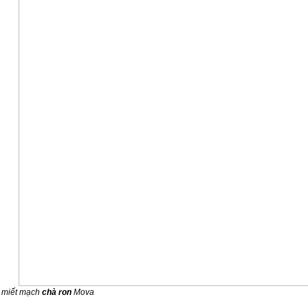
 miết mạch
chà ron
Mova