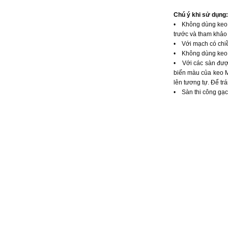
Chú ý khi sử dụng:
• Không dùng keo M
trước và tham khảo
• Với mạch có chiê
• Không dùng keo M
• Với các sàn được
biến màu của keo 
lên tương tự. Để t
• Sàn thi công gạc