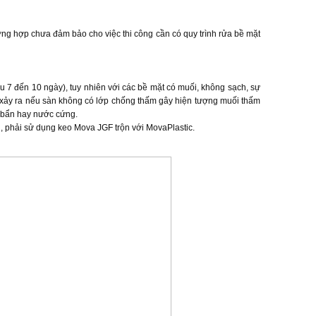
g hợp chưa đảm bảo cho việc thi công cần có quy trình rửa bề mặt
u 7 đến 10 ngày), tuy nhiên với các bề mặt có muối, không sạch, sự
 xảy ra nếu sàn không có lớp chống thấm gây hiện tượng muối thấm
c bẩn hay nước cứng.
, phải sử dụng keo Mova JGF trộn với MovaPlastic.