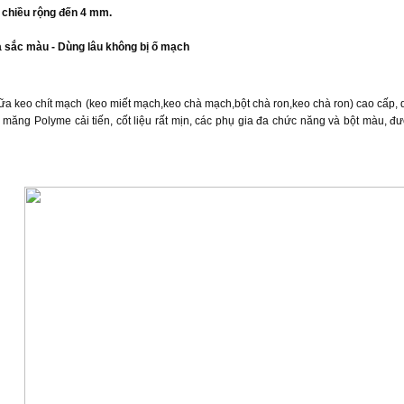
 chiều rộng đến 4 mm.
 sắc màu - Dùng lâu không bị ố mạch
 vữa keo chít mạch (keo miết mạch,keo chà mạch,bột chà ron,keo chà ron) cao cấp, da
 xi măng Polyme cải tiến, cốt liệu rất mịn, các phụ gia đa chức năng và bột màu