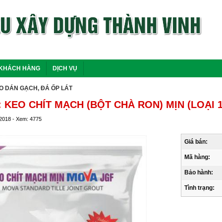
KHÁCH HÀNG
DỊCH VỤ
O DÁN GẠCH, ĐÁ ỐP LÁT
 KEO CHÍT MẠCH (BỘT CHÀ RON) MỊN (LOẠI 
/2018 - Xem: 4775
Giá bán:
Mã hàng:
Bảo hành:
Tình trạng: