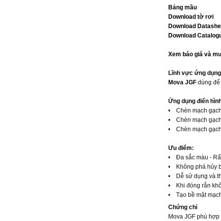
Bảng mầu
Download tờ rơi
Download Datashe
Download Catalog
Xem báo giá và mu
Lĩnh vực ứng dụng
Mova JGF
dùng để
Ứng dụng điển hìn
• Chèn mạch gạch mo
• Chèn mạch gạch & đ
• Chèn mạch gạch & 
Ưu điểm:
• Đa sắc màu - Rấ
• Không phá hủy bề
• Dễ sử dụng và t
• Khi đóng rắn khôn
• Tạo bề mặt mạch m
Chứng chỉ
Mova JGF phù hợp v