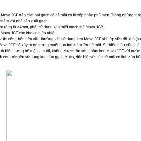
ova JGF trên các loại gạch có bề mặt có lỗ xốp hoặc phủ men. Trong những trườn
 thêm với nhà sản xuất gạch.
̀u rộng từ >4mm, phải sử dụng keo miết mạch thô Mova JGB.
ova JGF cho khe co giãn nhiệt.
 thi công trên nền vữa thường, chỉ sử dụng keo Mova JGF khi lớp vữa đã khô (sa
Mova JGF sẽ xảy ra do lượng muối hòa tan thấm lên bề mặt. Sự biến màu cũng sẽ
ránh hiện tượng bề mặt bị muối, không được trộn sản phẩm keo Mova JGF với nướ
h ceramic nên sử dụng keo dán gạch Mova, đặc biệt với các bề mặt có tính đàn hồi