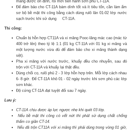
măng được ổn định, rồi mới tiến hành sơn phủ CT-11A.
Để đảm bảo cho CT-11A bám dính tốt và ít tiêu tốn, cần làm ẩm
sơ bộ bề mặt thi công bằng cách dùng rulô lăn 01-02 lớp nước
sạch trước khi sử dụng CT-11A.
Thi công:
Chuẩn bị hỗn hợp CT11A và xi măng Pooc-lăng mác cao (mác từ
400 trở lên) theo tỷ lệ 1:1 (01 kg CT-11A với 01 kg xi măng và
một lượng nước vừa đủ để đảm bảo cho xi măng thành dạng
sệt).
Pha xi măng với nước trước, khuấy đều cho nhuyễn, sau đó
trộn với CT-11A và khuấy lại thật đều.
Dùng chổi cọ, rulô phủ 2 - 3 lớp hỗn hợp trên. Mỗi lớp cách nhau
6- 8 giờ. Để CT-11A khô 01 - 02 ngày trước khi sơn phủ các lớp
sơn khác.
Độ cứng CT-11A đạt tuyệt đối sau 7 ngày.
Lưu ý:
CT-11A chịu được áp lực ngược nhẹ khi quét 03 lớp.
Nếu bề mặt thi công có vết nứt thì phảI sử dụng chất chống
thấm co giãn CT-14.
Nếu đã trộn CT11A với xi măng thì phải dùng trong vòng 01 giờ,